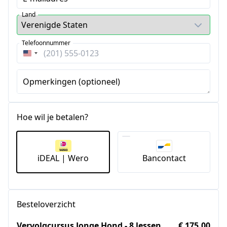
Land
Telefoonnummer
Verenigde
Staten
+1
Opmerkingen (optioneel)
Hoe wil je betalen?
iDEAL | Wero
Bancontact
Besteloverzicht
Vervolgcursus Jonge Hond - 8 lessen
€ 175,00